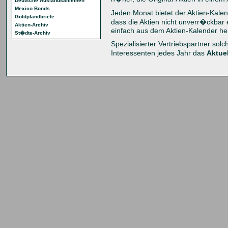
Deutsche Auslandsanleihen
Mexico Bonds
Jeden Monat bietet der Aktien-Kalend
Goldpfandbriefe
dass die Aktien nicht unverr�ckbar 
Aktien-Archiv
einfach aus dem Aktien-Kalender h
St�dte-Archiv
Spezialisierter Vertriebspartner solc
Interessenten jedes Jahr das
Aktue